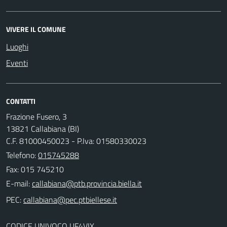
VIVERE IL COMUNE
Luoghi
Eventi
CONTATTI
Frazione Fusero, 3
13821 Callabiana (BI)
C.F. 81000450023 - P.Iva: 01580330023
Telefono:
015745288
Fax: 015 745210
E-mail:
PEC:
CODICE UNIVOCO UF4VIX